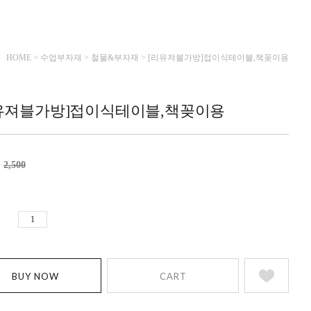
HOME
>
수업부자재
>
철물&부자재
> [리유져블가방]접이식테이블,책꽂이용
유져블가방]접이식테이블,책꽂이용
2,500
BUY NOW
CART