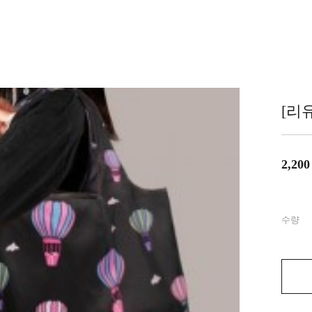
[리
2,200
수량