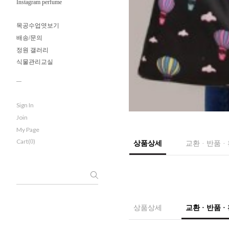
Instagram perfume
목공수업엿보기
배송/문의
정원 갤러리
식물관리교실
Sign In
Join
My Page
Cart(
)
0
상품상세
교환 · 반품 ·
상품상세
교환 · 반품 ·