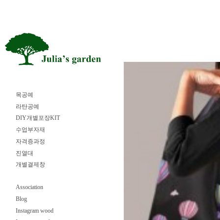
목공예
라탄공예
DIY개별포장KIT
수업부자재
자격증과정
진열대
개별결제창
Association
Blog
Instagram wood