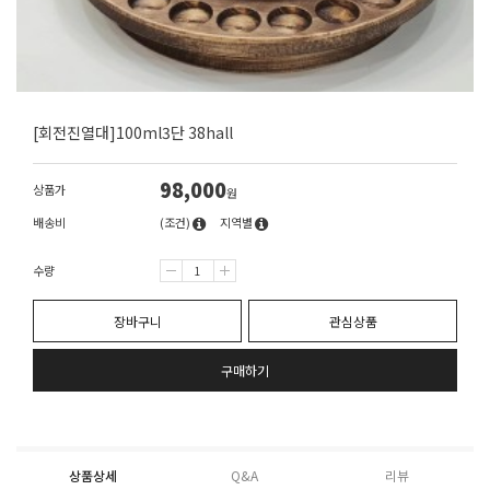
[회전진열대]100ml3단 38hall
98,000
상품가
원
배송비
(조건)
지역별
수량
장바구니
관심상품
구매하기
상품상세
Q&A
리뷰