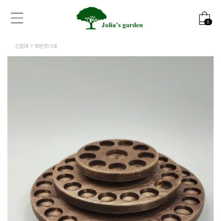
0
진열대
화분정리대