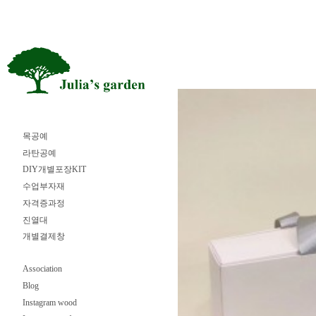
목공예
라탄공예
DIY개별포장KIT
수업부자재
자격증과정
진열대
개별결제창
Association
Blog
Instagram wood