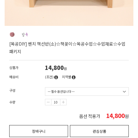
[목공DIY] 벤치 책선반(소)☆책꽂이☆목공수업☆수업재료☆수업
패키지
14,800
상품가
원
배송비
(조건)
지역별
구성
수량
14,800
옵션 적용가
원
장바구니
관심상품