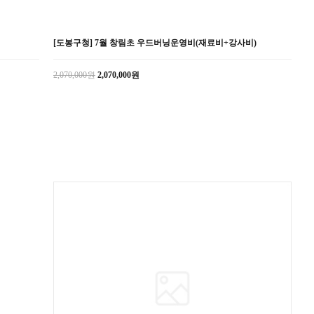
[도봉구청] 7월 창림초 우드버닝운영비(재료비+강사비)
2,070,000원
2,070,000원