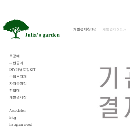
개별결제창
(16)
개별결제창(16)
목공예
라탄공예
DIY개별포장KIT
수업부자재
자격증과정
진열대
개별결제창
Association
Blog
Instagram wood