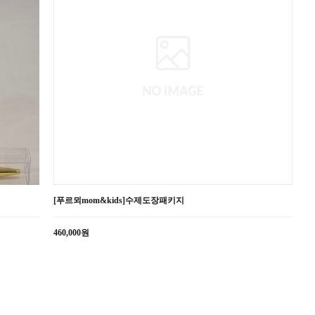
[푸르뫼mom&kids]수제도장패키지
460,000원