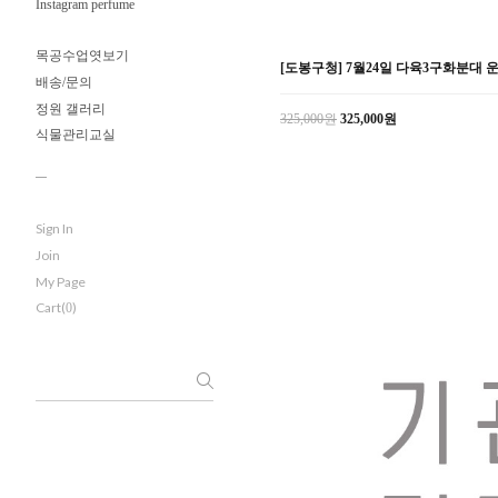
Instagram perfume
목공수업엿보기
[도봉구청] 7월24일 다육3구화분대 
배송/문의
정원 갤러리
325,000원
325,000원
식물관리교실
Sign In
Join
My Page
Cart(
)
0