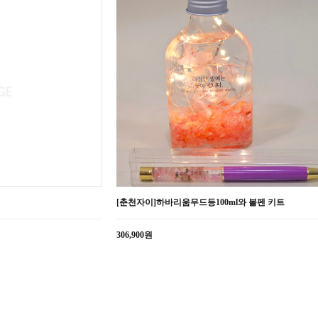
[춘천자이]하바리움무드등100ml와 볼펜 키트
306,900원