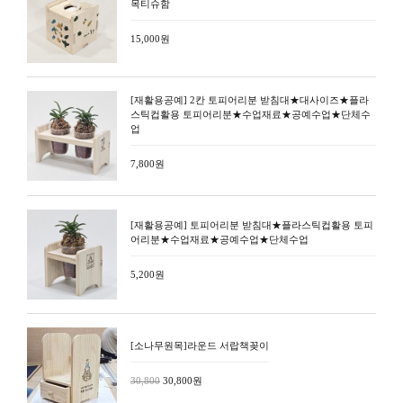
목티슈함
15,000원
[재활용공예] 2칸 토피어리분 받침대★대사이즈★플라
스틱컵활용 토피어리분★수업재료★공예수업★단체수
업
7,800원
[재활용공예] 토피어리분 받침대★플라스틱컵활용 토피
어리분★수업재료★공예수업★단체수업
5,200원
[소나무원목]라운드 서랍책꽂이
30,800
30,800원