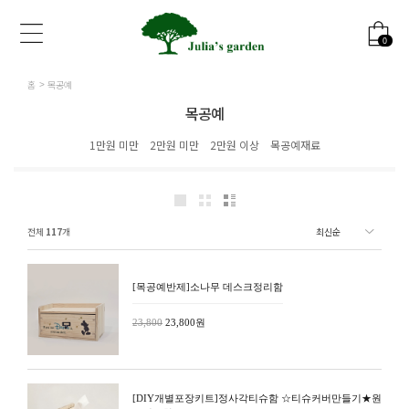
0
홈
목공예
목공예
1만원 미만
2만원 미만
2만원 이상
목공예재료
전체
117
개
[목공예반제]소나무 데스크정리함
23,800
23,800원
[DIY개별포장키트]정사각티슈함 ☆티슈커버만들기★원